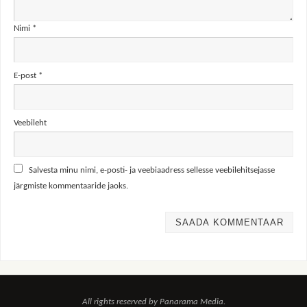
Nimi
*
E-post
*
Veebileht
Salvesta minu nimi, e-posti- ja veebiaadress sellesse veebilehitsejasse
järgmiste kommentaaride jaoks.
All rights reserved by Panarama Media.