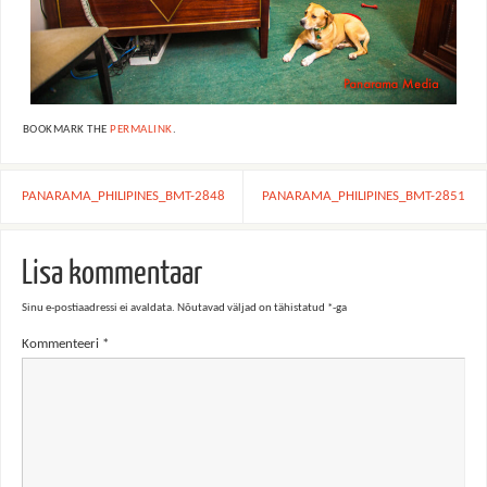
BOOKMARK THE
PERMALINK
.
PANARAMA_PHILIPINES_BMT-2848
PANARAMA_PHILIPINES_BMT-2851
Lisa kommentaar
Sinu e-postiaadressi ei avaldata.
Nõutavad väljad on tähistatud
*
-ga
Kommenteeri
*