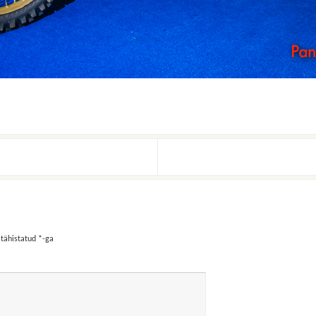
 tähistatud
*
-ga