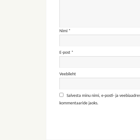
Nimi
*
E-post
*
Veebileht
Salvesta minu nimi, e-posti- ja veebiaadres
kommentaaride jaoks.