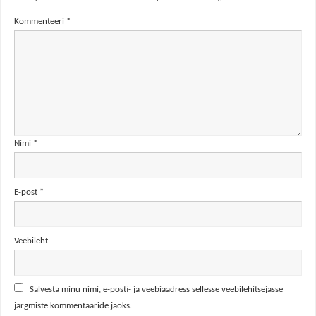
Kommenteeri
*
Nimi
*
E-post
*
Veebileht
Salvesta minu nimi, e-posti- ja veebiaadress sellesse veebilehitsejasse
järgmiste kommentaaride jaoks.