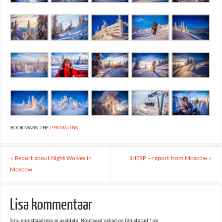
BOOKMARK THE
PERMALINK
.
«
Report about Night Wolves in
SHERP – report from Moscow
»
Moscow
Lisa kommentaar
Sinu e-postiaadressi ei avaldata.
Nõutavad väljad on tähistatud
*
-ga